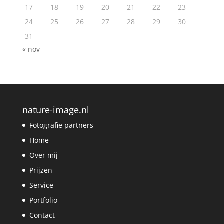
17
18
19
20
21
22
23
24
25
26
27
28
29
30
31
« nov
nature-image.nl
Fotografie partners
Home
Over mij
Prijzen
Service
Portfolio
Contact