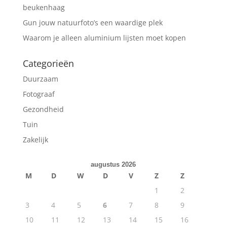
beukenhaag
Gun jouw natuurfoto’s een waardige plek
Waarom je alleen aluminium lijsten moet kopen
Categorieën
Duurzaam
Fotograaf
Gezondheid
Tuin
Zakelijk
augustus 2026
M
D
W
D
V
Z
Z
1
2
3
4
5
6
7
8
9
10
11
12
13
14
15
16